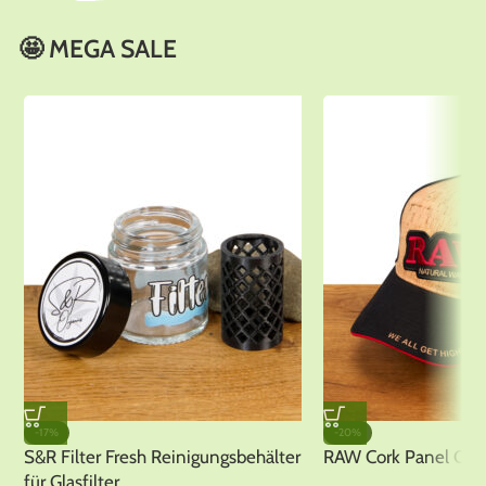
Dabbing
🤩 MEGA SALE
Zubehör
-17%
-20%
S&R Filter Fresh Reinigungsbehälter
RAW Cork Panel Cap
für Glasfilter