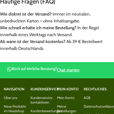
Häufige Fragen (FAQ)
Wie diskret ist der Versand?
Immer im neutralen,
unbedruckten Karton – ohne Inhaltsangabe.
Wie schnell erhalte ich meine Bestellung?
In der Regel
innerhalb eines Werktags nach Versand.
Ab wann ist der Versand kostenlos?
Ab 39 € Bestellwert
innerhalb Deutschlands.
Bock auf ehrliche Beratung?
Chat starten
NAVIGATION
KUNDENSERVICE
MEIN KONTO
RECHTLICHES
Über uns
Kundenservice
Mein Konto
AGB
kontaktieren
Neue Produkte
Meine
Datenschutzerkläru
im Headshop
Kundenbewertungen
Bestellungen