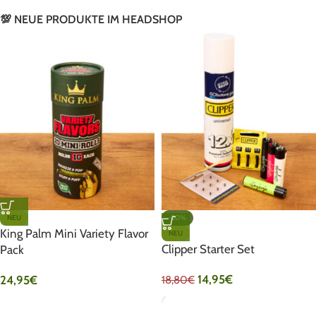
💯 NEUE PRODUKTE IM HEADSHOP
NEU
-20%
King Palm Mini Variety Flavor
NEU
Clipper Starter Set
Pack
14,95
€
24,95
€
18,80
€